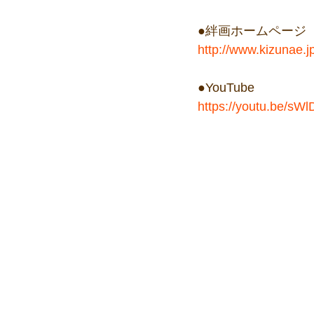
●絆画ホームページ
http://www.kizunae.j
●YouTube
https://youtu.be/sW