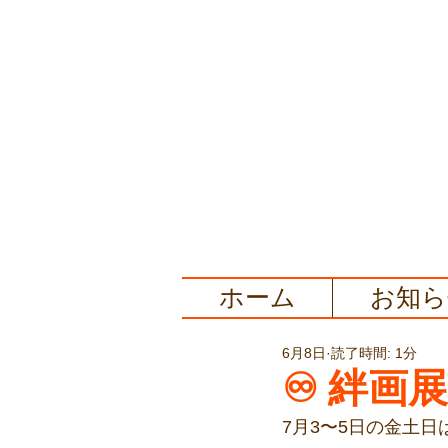
ホーム
お知ら
6月8日
読了時間: 1分
♾️ 絆画
7月3〜5日の金土