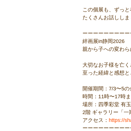
この個展も、ずっと
たくさんお話ししま
ーーーーーーーーー
絆画展in静岡2026
親から子への変わら
大切なお子様を亡く
至った経緯と感想と
開催期間：7/3〜5
時間：11時〜17時
場所：四季彩堂 有
2階 ギャラリー「一
アクセス：
https://
ーーーーーーーーー