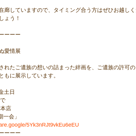
在廊していますので、タイミング合う方はぜひお越しく
しょう！
ーーーー
ぬ愛情展
されたご遺族の想いの詰まった絆画を、ご遺族の許可の
ともに展示しています。
の金土日
まで
玉本店
期一会」
share.google/5Yk3nRJt9vkEu6eEU
ーーーー