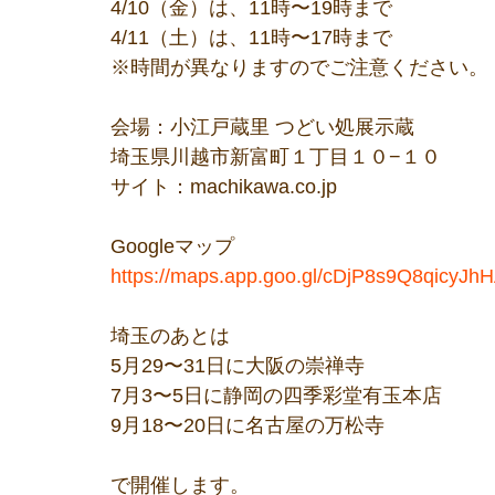
4/10（金）は、11時〜19時まで
4/11（土）は、11時〜17時まで
※時間が異なりますのでご注意ください。
会場：小江戸蔵里 つどい処展示蔵
埼玉県川越市新富町１丁目１０−１０
サイト：machikawa.co.jp
Googleマップ
https://maps.app.goo.gl/cDjP8s9Q8qicyJh
埼玉のあとは
5月29〜31日に大阪の崇禅寺
7月3〜5日に静岡の四季彩堂有玉本店
9月18〜20日に名古屋の万松寺
で開催します。