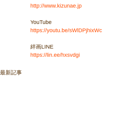
http://www.kizunae.jp
YouTube
https://youtu.be/sWlDPjhixWc
絆画LINE
https://lin.ee/hxsvdgi
最新記事